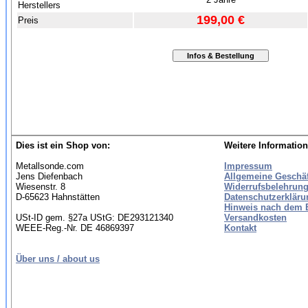
Herstellers
199,00 €
Preis
Dies ist ein Shop von:
Weitere Information
Metallsonde.com
Impressum
Jens Diefenbach
Allgemeine Geschä
Wiesenstr. 8
Widerrufsbelehrung
D-65623 Hahnstätten
Datenschutzerkläru
Hinweis nach dem B
USt-ID gem. §27a UStG: DE293121340
Versandkosten
WEEE-Reg.-Nr. DE 46869397
Kontakt
Über uns / about us