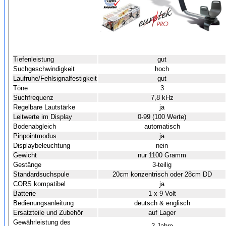
Tiefenleistung
gut
Suchgeschwindigkeit
hoch
Laufruhe/Fehlsignalfestigkeit
gut
Töne
3
Suchfrequenz
7,8 kHz
Regelbare Lautstärke
ja
Leitwerte im Display
0-99 (100 Werte)
Bodenabgleich
automatisch
Pinpointmodus
ja
Displaybeleuchtung
nein
Gewicht
nur 1100 Gramm
Gestänge
3-teilig
Standardsuchspule
20cm konzentrisch oder 28cm DD
CORS kompatibel
ja
Batterie
1 x 9 Volt
Bedienungsanleitung
deutsch & englisch
Ersatzteile und Zubehör
auf Lager
Gewährleistung des
2 Jahre