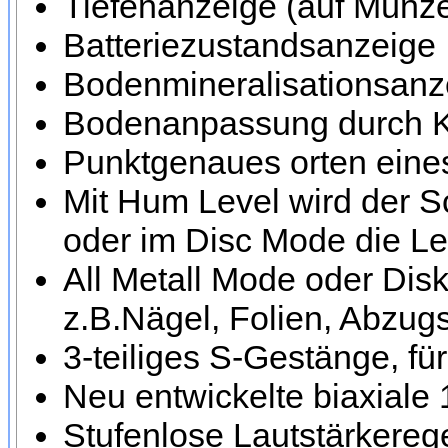
Tiefenanzeige (auf Münze
Batteriezustandsanzeige
Bodenmineralisationsanz
Bodenanpassung durch Kip
Punktgenaues orten eines 
Mit Hum Level wird der Sc
oder im Disc Mode die Leis
All Metall Mode oder Dis
z.B.Nägel, Folien, Abzug
3-teiliges S-Gestänge, fü
Neu entwickelte biaxiale
Stufenlose Lautstärkereg