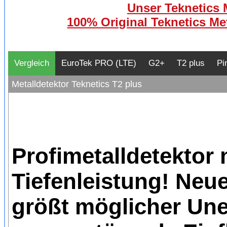
Unser Teknetics M
100% Original Teknetics Met
Vergleich
EuroTek PRO (LTE)
G2+
T2 plus
Pi
Metalldetektor Teknetics T2 plus
Profimetalldetektor
Tiefenleistung! Neue
größt möglicher Une