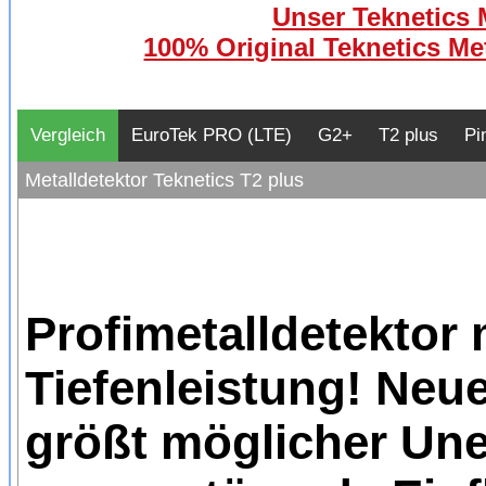
Unser Teknetics M
100% Original Teknetics Met
Vergleich
EuroTek PRO (LTE)
G2+
T2 plus
Pi
Metalldetektor Teknetics T2 plus
Profimetalldetektor
Tiefenleistung! Neue
größt möglicher Une