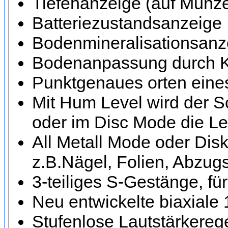
Tiefenanzeige (auf Münze
Batteriezustandsanzeige
Bodenmineralisationsanz
Bodenanpassung durch Kip
Punktgenaues orten eines 
Mit Hum Level wird der Sc
oder im Disc Mode die Leis
All Metall Mode oder Dis
z.B.Nägel, Folien, Abzug
3-teiliges S-Gestänge, fü
Neu entwickelte biaxiale
Stufenlose Lautstärkereg