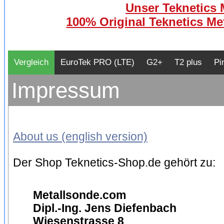
Unser Teknetics M
100% Original Teknetics Met
Vergleich
EuroTek PRO (LTE)
G2+
T2 plus
Pi
Impressum
About us (english version)
Der Shop Teknetics-Shop.de gehört zu:
Metallsonde.com
Dipl.-Ing. Jens Diefenbach
Wiesenstrasse 8