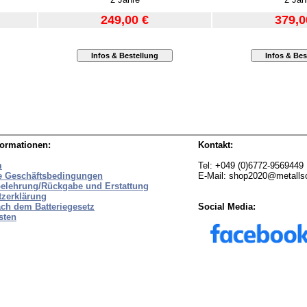
249,00 €
379,0
formationen:
Kontakt:
m
Tel: +049 (0)6772-9569449
e Geschäftsbedingungen
E-Mail: shop2020@metall
belehrung/Rückgabe und Erstattung
tzerklärung
ch dem Batteriegesetz
Social Media:
sten