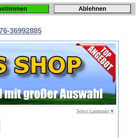
ustimmen
Ablehnen
76-36992885
Select Language
▼