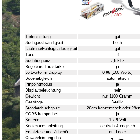
Tiefenleistung
gut
Suchgeschwindigkeit
hoch
Laufruhe/Fehlsignalfestigkeit
gut
Töne
3
Suchfrequenz
7,8 kHz
Regelbare Lautstärke
ja
Leitwerte im Display
0-99 (100 Werte)
Bodenabgleich
automatisch
Pinpointmodus
ja
Displaybeleuchtung
nein
Gewicht
nur 1100 Gramm
Gestänge
3-teilig
Standardsuchspule
20cm konzentrisch oder 28
CORS kompatibel
ja
Batterie
1 x 9 Volt
Bedienungsanleitung
deutsch & englisch
Ersatzteile und Zubehör
auf Lager
Gewährleistung des
2 Jahre