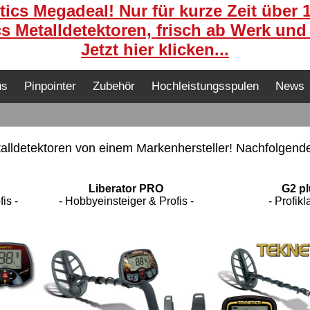
ics Megadeal! Nur für kurze Zeit über 
s Metalldetektoren, frisch ab Werk und
Jetzt hier klicken...
us
Pinpointer
Zubehör
Hochleistungsspulen
News
talldetektoren von einem Markenhersteller! Nachfolgende
Liberator PRO
G2 p
is -
- Hobbyeinsteiger & Profis -
- Profikl