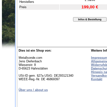
Herstellers
199,00 €
Preis
Dies ist ein Shop von:
Weitere In
Metallsonde.com
Impressu
Jens Diefenbach
Allgemein
Wiesenstr. 8
Widerrufs
D-65623 Hahnstätten
Datenschu
Hinweis na
USt-ID gem. §27a UStG: DE293121340
Versandko
WEEE-Reg.-Nr. DE 46869397
Kontakt
Über uns / about us