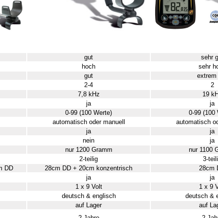
gut
sehr g
hoch
sehr h
gut
extrem
2-4
2
7,8 kHz
19 k
ja
ja
0-99 (100 Werte)
0-99 (100 
automatisch oder manuell
automatisch o
ja
ja
nein
ja
nur 1200 Gramm
nur 1100
2-teilig
3-teil
cm DD
28cm DD + 20cm konzentrisch
28cm 
ja
ja
1 x 9 Volt
1 x 9 V
deutsch & englisch
deutsch & 
auf Lager
auf La
2 Jahre
2 Jah