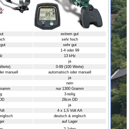
ut
extrem gut
och
sehr hoch
 gut
sehr gut
1-4 oder 99
Hz
13 kHz
ja
Werte)
0-99 (100 Werte)
der manuell
automatisch oder manuell
ja
nein
 Gramm
nur 1300 Gramm
ig
3-teilig
DD
28cm DD
ja
olt
4 x 1,5 Volt AA
englisch
deutsch & englisch
ger
auf Lager
re
2 Jahre