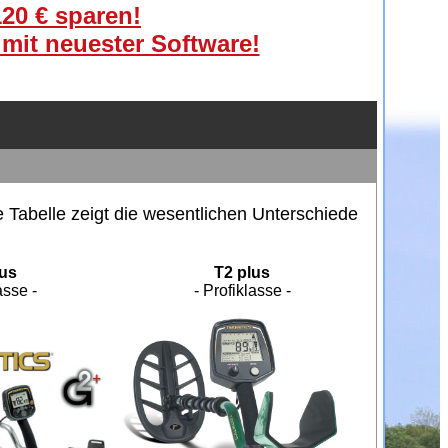
120 € sparen!
 mit neuester Software!
 Tabelle zeigt die wesentlichen Unterschiede
lus
T2 plus
asse -
- Profiklasse -