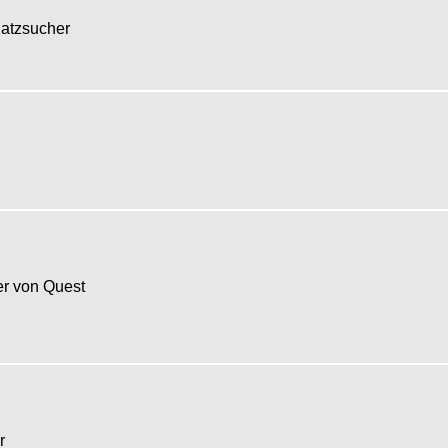
hatzsucher
r von Quest
er