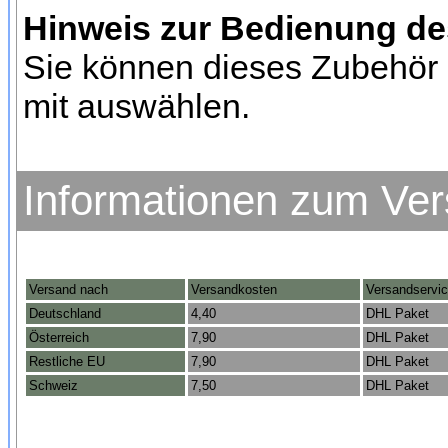
Hinweis zur Bedienung d
Sie können dieses Zubehör 
mit auswählen.
Informationen zum Ve
Versand nach
Versandkosten
Versandservi
Deutschland
4,40
DHL Paket
Österreich
7,90
DHL Paket
Restliche EU
7,90
DHL Paket
Schweiz
7,50
DHL Paket