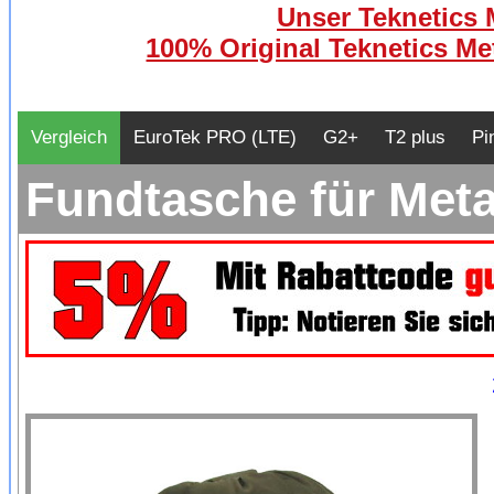
Unser Teknetics M
100% Original Teknetics Met
Vergleich
EuroTek PRO (LTE)
G2+
T2 plus
Pi
Fundtasche für Metal