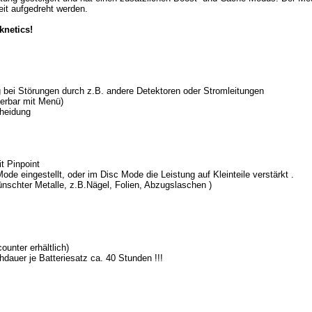
it aufgedreht werden.
knetics!
bei Störungen durch z.B. andere Detektoren oder Stromleitungen
erbar mit Menü)
cheidung
t Pinpoint
de eingestellt, oder im Disc Mode die Leistung auf Kleinteile verstärkt .
nschter Metalle, z.B.Nägel, Folien, Abzugslaschen )
ounter erhältlich)
dauer je Batteriesatz ca. 40 Stunden !!!