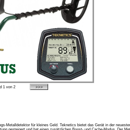
ld
1
von 2
ngs-Metalldetektor für kleines Geld. Teknetics bietet das Gerät in der neuest
ung gesteigert und hat einen zusätzlichen Boost- und Cache-Modus. Der Metal