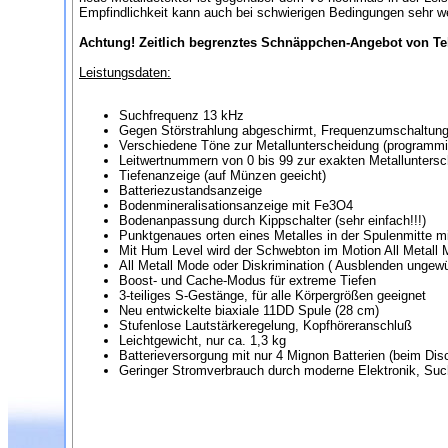
Empfindlichkeit kann auch bei schwierigen Bedingungen sehr we
Achtung! Zeitlich begrenztes Schnäppchen-Angebot von Te
Leistungsdaten:
Suchfrequenz 13 kHz
Gegen Störstrahlung abgeschirmt, Frequenzumschaltung 
Verschiedene Töne zur Metallunterscheidung (programmi
Leitwertnummern von 0 bis 99 zur exakten Metallunters
Tiefenanzeige (auf Münzen geeicht)
Batteriezustandsanzeige
Bodenmineralisationsanzeige mit Fe3O4
Bodenanpassung durch Kippschalter (sehr einfach!!!)
Punktgenaues orten eines Metalles in der Spulenmitte mi
Mit Hum Level wird der Schwebton im Motion All Metall Mo
All Metall Mode oder Diskrimination ( Ausblenden ungewü
Boost- und Cache-Modus für extreme Tiefen
3-teiliges S-Gestänge, für alle Körpergrößen geeignet
Neu entwickelte biaxiale 11DD Spule (28 cm)
Stufenlose Lautstärkeregelung, Kopfhöreranschluß
Leichtgewicht, nur ca. 1,3 kg
Batterieversorgung mit nur 4 Mignon Batterien (beim Disc
Geringer Stromverbrauch durch moderne Elektronik, Such