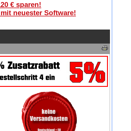
120 € sparen!
 mit neuester Software!