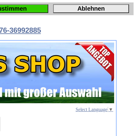
ustimmen
Ablehnen
76-36992885
Select Language
▼