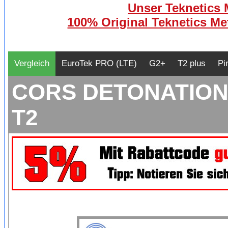
Unser Teknetics M
100% Original Teknetics Met
Vergleich
EuroTek PRO (LTE)
G2+
T2 plus
Pi
CORS DETONATION H
T2