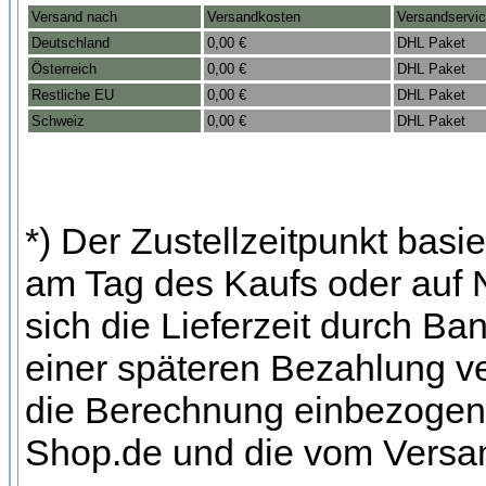
Versand nach
Versandkosten
Versandservi
Deutschland
0,00 €
DHL Paket
Österreich
0,00 €
DHL Paket
Restliche EU
0,00 €
DHL Paket
Schweiz
0,00 €
DHL Paket
*) Der Zustellzeitpunkt bas
am Tag des Kaufs oder auf
sich die Lieferzeit durch Ba
einer späteren Bezahlung ve
die Berechnung einbezogen w
Shop.de und die vom Versan