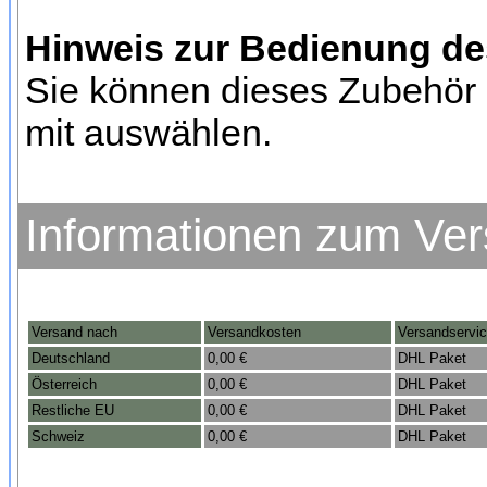
Hinweis zur Bedienung d
Sie können dieses Zubehör 
mit auswählen.
Informationen zum Ve
Versand nach
Versandkosten
Versandservi
Deutschland
0,00 €
DHL Paket
Österreich
0,00 €
DHL Paket
Restliche EU
0,00 €
DHL Paket
Schweiz
0,00 €
DHL Paket