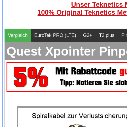
Unser Teknetics M
100% Original Teknetics Met
Vergleich
EuroTek PRO (LTE)
G2+
T2 plus
Pi
Quest Xpointer Pinp