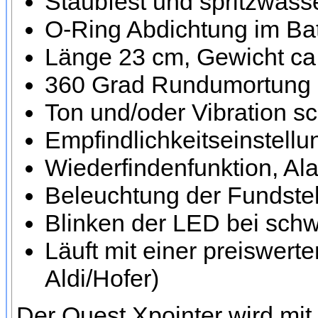
Staubfest und spritzwass
O-Ring Abdichtung im Bat
Länge 23 cm, Gewicht c
360 Grad Rundumortung 
Ton und/oder Vibration sc
Empfindlichkeitseinstellu
Wiederfindenfunktion, Al
Beleuchtung der Fundstel
Blinken der LED bei schw
Läuft mit einer preiswert
Aldi/Hofer)
Der Quest Xpointer wird mit