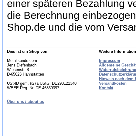
einer späteren Bezahlung ve
die Berechnung einbezogen w
Shop.de und die vom Versan
Dies ist ein Shop von:
Weitere Information
Metallsonde.com
Impressum
Jens Diefenbach
Allgemeine Geschä
Wiesenstr. 8
Widerrufsbelehrung
D-65623 Hahnstätten
Datenschutzerkläru
Hinweis nach dem B
USt-ID gem. §27a UStG: DE293121340
Versandkosten
WEEE-Reg.-Nr. DE 46869397
Kontakt
Über uns / about us