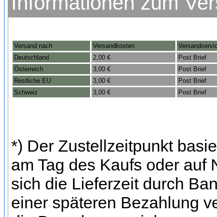
Informationen zum Ve
Versand nach
Versandkosten
Versandservi
Deutschland
2,00 €
Post Brief
Österreich
3,00 €
Post Brief
Restliche EU
3,00 €
Post Brief
Schweiz
3,00 €
Post Brief
*) Der Zustellzeitpunkt bas
am Tag des Kaufs oder auf
sich die Lieferzeit durch Ba
einer späteren Bezahlung ve