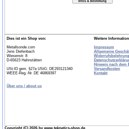
Dies ist ein Shop von:
Weitere Information
Metallsonde.com
Impressum
Jens Diefenbach
Allgemeine Geschä
Wiesenstr. 8
Widerrufsbelehrung
D-65623 Hahnstätten
Datenschutzerkläru
Hinweis nach dem B
USt-ID gem. §27a UStG: DE293121340
Versandkosten
WEEE-Reg.-Nr. DE 46869397
Kontakt
Über uns / about us
Copyright (C) 2026 by www.teknetics-shop.de