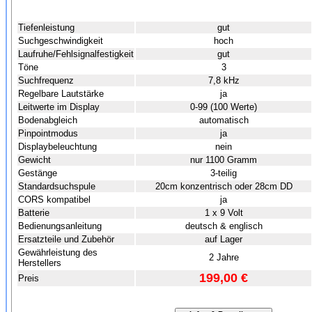
Tiefenleistung
gut
Suchgeschwindigkeit
hoch
Laufruhe/Fehlsignalfestigkeit
gut
Töne
3
Suchfrequenz
7,8 kHz
Regelbare Lautstärke
ja
Leitwerte im Display
0-99 (100 Werte)
Bodenabgleich
automatisch
Pinpointmodus
ja
Displaybeleuchtung
nein
Gewicht
nur 1100 Gramm
Gestänge
3-teilig
Standardsuchspule
20cm konzentrisch oder 28cm DD
CORS kompatibel
ja
Batterie
1 x 9 Volt
Bedienungsanleitung
deutsch & englisch
Ersatzteile und Zubehör
auf Lager
Gewährleistung des
2 Jahre
Herstellers
199,00 €
Preis