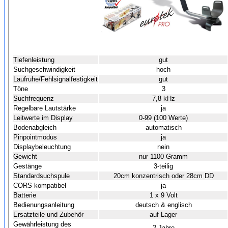
Tiefenleistung
gut
Suchgeschwindigkeit
hoch
Laufruhe/Fehlsignalfestigkeit
gut
Töne
3
Suchfrequenz
7,8 kHz
Regelbare Lautstärke
ja
Leitwerte im Display
0-99 (100 Werte)
Bodenabgleich
automatisch
Pinpointmodus
ja
Displaybeleuchtung
nein
Gewicht
nur 1100 Gramm
Gestänge
3-teilig
Standardsuchspule
20cm konzentrisch oder 28cm DD
CORS kompatibel
ja
Batterie
1 x 9 Volt
Bedienungsanleitung
deutsch & englisch
Ersatzteile und Zubehör
auf Lager
Gewährleistung des
2 Jahre