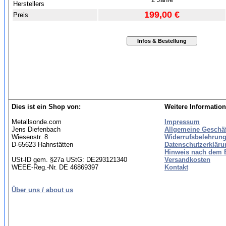
Herstellers
199,00 €
Preis
Dies ist ein Shop von:
Weitere Information
Metallsonde.com
Impressum
Jens Diefenbach
Allgemeine Geschä
Wiesenstr. 8
Widerrufsbelehrung
D-65623 Hahnstätten
Datenschutzerkläru
Hinweis nach dem B
USt-ID gem. §27a UStG: DE293121340
Versandkosten
WEEE-Reg.-Nr. DE 46869397
Kontakt
Über uns / about us