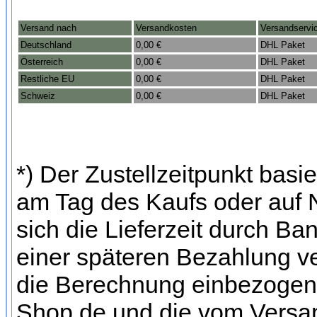
Versand nach
Versandkosten
Versandservi
Deutschland
0,00 €
DHL Paket
Österreich
0,00 €
DHL Paket
Restliche EU
0,00 €
DHL Paket
Schweiz
0,00 €
DHL Paket
*) Der Zustellzeitpunkt bas
am Tag des Kaufs oder auf
sich die Lieferzeit durch Ba
einer späteren Bezahlung ve
die Berechnung einbezogen w
Shop.de und die vom Versan