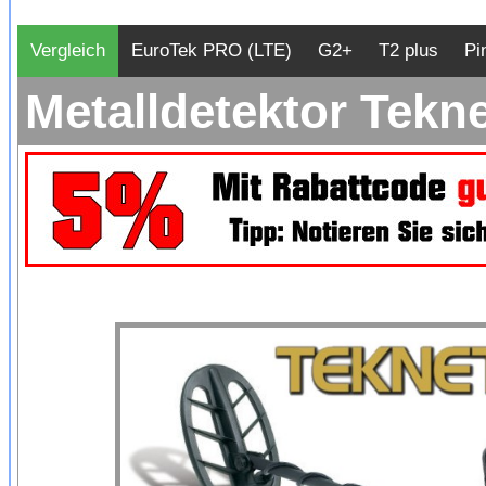
Vergleich
EuroTek PRO (LTE)
G2+
T2 plus
Pi
Metalldetektor Tekn