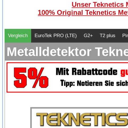
Unser Teknetics M
100% Original Teknetics Met
Vergleich
EuroTek PRO (LTE)
G2+
T2 plus
Pi
Metalldetektor Tekn