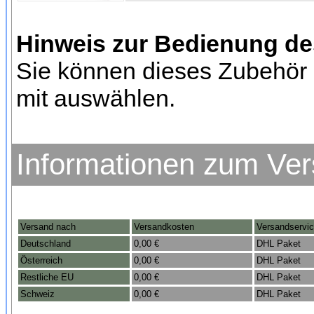
Hinweis zur Bedienung d
Sie können dieses Zubehör 
mit auswählen.
Informationen zum Ve
Versand nach
Versandkosten
Versandservi
Deutschland
0,00 €
DHL Paket
Österreich
0,00 €
DHL Paket
Restliche EU
0,00 €
DHL Paket
Schweiz
0,00 €
DHL Paket