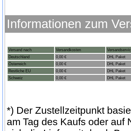
Informationen zum Ve
Versand nach
Versandkosten
Versandservi
Deutschland
0,00 €
DHL Paket
Österreich
0,00 €
DHL Paket
Restliche EU
0,00 €
DHL Paket
Schweiz
0,00 €
DHL Paket
*) Der Zustellzeitpunkt bas
am Tag des Kaufs oder auf