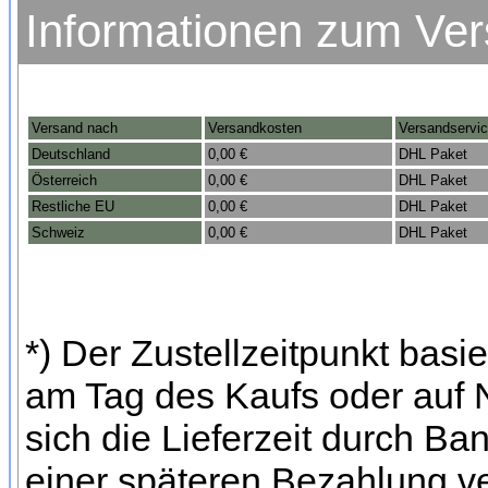
Informationen zum Ve
Versand nach
Versandkosten
Versandservi
Deutschland
0,00 €
DHL Paket
Österreich
0,00 €
DHL Paket
Restliche EU
0,00 €
DHL Paket
Schweiz
0,00 €
DHL Paket
*) Der Zustellzeitpunkt bas
am Tag des Kaufs oder auf
sich die Lieferzeit durch Ba
einer späteren Bezahlung ve