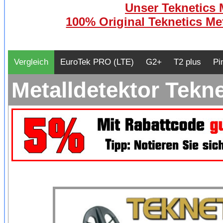
Unser Teknetics M
100% Original Teknetics Met
Vergleich
EuroTek PRO (LTE)
G2+
T2 plus
Pi
Metalldetektor Tekn