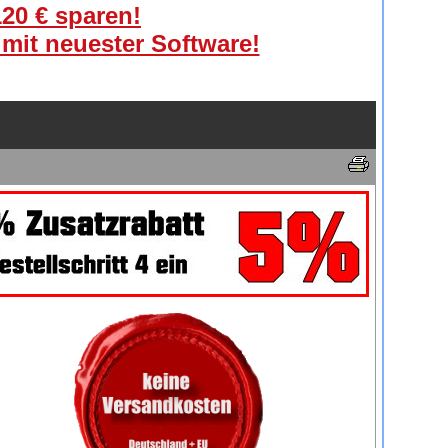
120 € sparen!
 mit neuester Software!