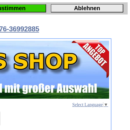
ustimmen
Ablehnen
76-36992885
Select Language
▼