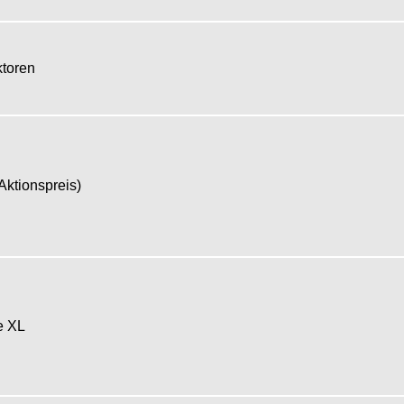
ektoren
(Aktionspreis)
ße XL