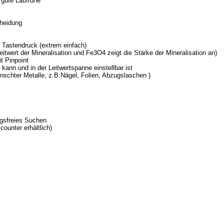
 gute Laufruhe
cheidung
Tastendruck (extrem einfach)
twert der Mineralisation und Fe3O4 zeigt die Stärke der Mineralisation an)
t Pinpoint
 kann und in der Leitwertspanne einstellbar ist
nschter Metalle, z.B.Nägel, Folien, Abzugslaschen )
ngsfreies Suchen
counter erhältlich)