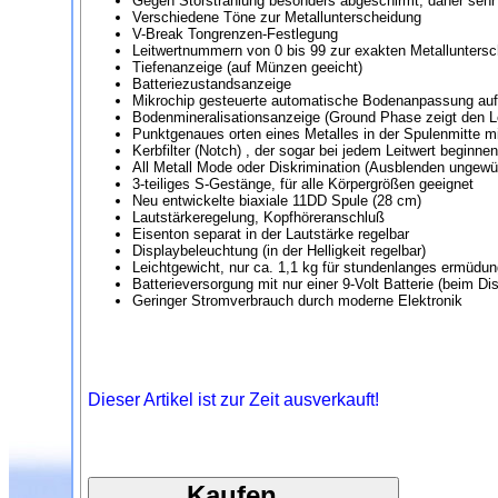
Gegen Störstrahlung besonders abgeschirmt, daher sehr
Verschiedene Töne zur Metallunterscheidung
V-Break Tongrenzen-Festlegung
Leitwertnummern von 0 bis 99 zur exakten Metallunters
Tiefenanzeige (auf Münzen geeicht)
Batteriezustandsanzeige
Mikrochip gesteuerte automatische Bodenanpassung auf 
Bodenmineralisationsanzeige (Ground Phase zeigt den Lei
Punktgenaues orten eines Metalles in der Spulenmitte mi
Kerbfilter (Notch) , der sogar bei jedem Leitwert beginnen
All Metall Mode oder Diskrimination (Ausblenden ungewü
3-teiliges S-Gestänge, für alle Körpergrößen geeignet
Neu entwickelte biaxiale 11DD Spule (28 cm)
Lautstärkeregelung, Kopfhöreranschluß
Eisenton separat in der Lautstärke regelbar
Displaybeleuchtung (in der Helligkeit regelbar)
Leichtgewicht, nur ca. 1,1 kg für stundenlanges ermüdu
Batterieversorgung mit nur einer 9-Volt Batterie (beim Dis
Geringer Stromverbrauch durch moderne Elektronik
Dieser Artikel ist zur Zeit ausverkauft!