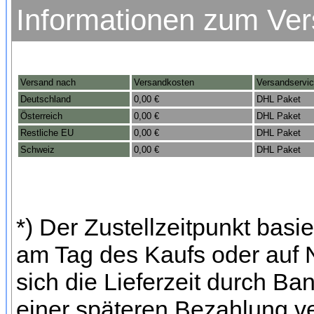
Informationen zum Ve
Versand nach
Versandkosten
Versandservi
Deutschland
0,00 €
DHL Paket
Österreich
0,00 €
DHL Paket
Restliche EU
0,00 €
DHL Paket
Schweiz
0,00 €
DHL Paket
*) Der Zustellzeitpunkt bas
am Tag des Kaufs oder auf
sich die Lieferzeit durch Ba
einer späteren Bezahlung ve