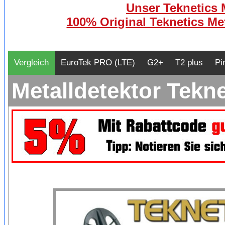
Unser Teknetics M
100% Original Teknetics Met
Vergleich
EuroTek PRO (LTE)
G2+
T2 plus
Pi
Metalldetektor Tekn