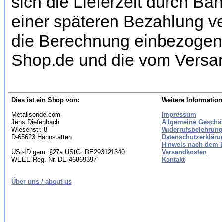
sich die Lieferzeit durch Ba
einer späteren Bezahlung ve
die Berechnung einbezogen w
Shop.de und die vom Versan
Dies ist ein Shop von:
Weitere Information
Metallsonde.com
Impressum
Jens Diefenbach
Allgemeine Geschä
Wiesenstr. 8
Widerrufsbelehrung
D-65623 Hahnstätten
Datenschutzerkläru
Hinweis nach dem B
USt-ID gem. §27a UStG: DE293121340
Versandkosten
WEEE-Reg.-Nr. DE 46869397
Kontakt
Über uns / about us