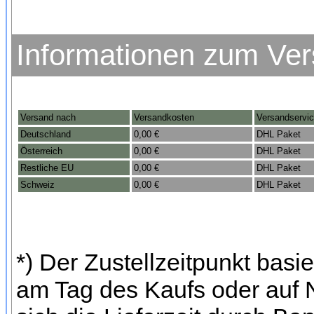
Informationen zum Ve
Versand nach
Versandkosten
Versandservi
Deutschland
0,00 €
DHL Paket
Österreich
0,00 €
DHL Paket
Restliche EU
0,00 €
DHL Paket
Schweiz
0,00 €
DHL Paket
*) Der Zustellzeitpunkt bas
am Tag des Kaufs oder auf