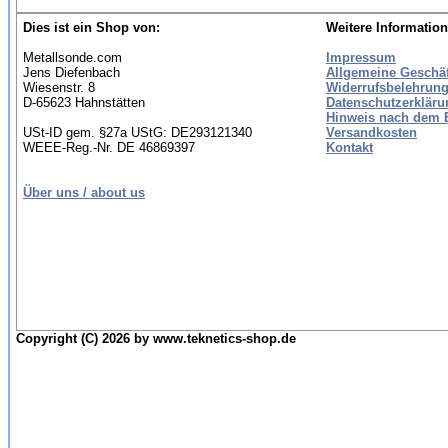
Dies ist ein Shop von:
Weitere Information
Metallsonde.com
Impressum
Jens Diefenbach
Allgemeine Geschä
Wiesenstr. 8
Widerrufsbelehrung
D-65623 Hahnstätten
Datenschutzerkläru
Hinweis nach dem B
USt-ID gem. §27a UStG: DE293121340
Versandkosten
WEEE-Reg.-Nr. DE 46869397
Kontakt
Über uns / about us
Copyright (C) 2026 by www.teknetics-shop.de