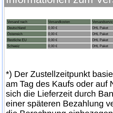
Versand nach
Versandkosten
Versandservi
Deutschland
0,00 €
DHL Paket
Österreich
0,00 €
DHL Paket
Restliche EU
0,00 €
DHL Paket
Schweiz
0,00 €
DHL Paket
*) Der Zustellzeitpunkt bas
am Tag des Kaufs oder auf
sich die Lieferzeit durch Ba
einer späteren Bezahlung ve