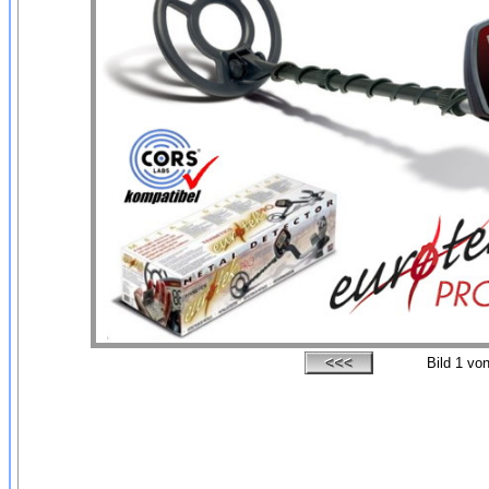
Bild
1
von