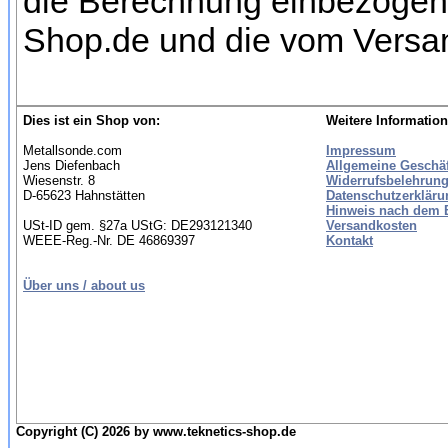
die Berechnung einbezogen w
Shop.de und die vom Versan
Dies ist ein Shop von:
Weitere Information
Metallsonde.com
Impressum
Jens Diefenbach
Allgemeine Geschä
Wiesenstr. 8
Widerrufsbelehrung
D-65623 Hahnstätten
Datenschutzerkläru
Hinweis nach dem B
USt-ID gem. §27a UStG: DE293121340
Versandkosten
WEEE-Reg.-Nr. DE 46869397
Kontakt
Über uns / about us
Copyright (C) 2026 by www.teknetics-shop.de