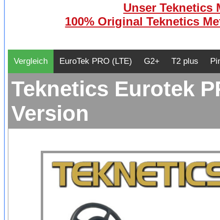
Unser Teknetics M
100% Original Teknetics Met
Vergleich
EuroTek PRO (LTE)
G2+
T2 plus
Pi
Teknetics Eurotek P
Version