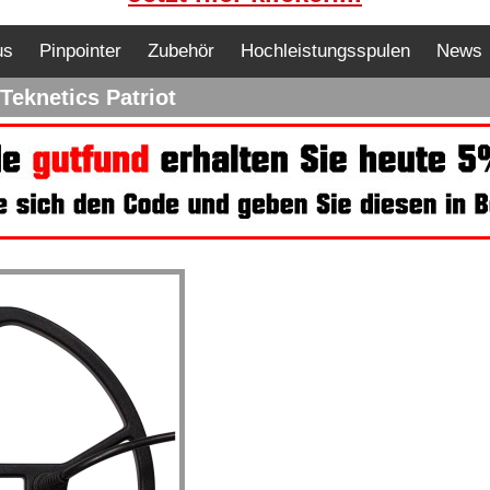
us
Pinpointer
Zubehör
Hochleistungsspulen
News
eknetics Patriot