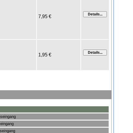
7,95 €
1,95 €
gseingang
seingang
gseingang