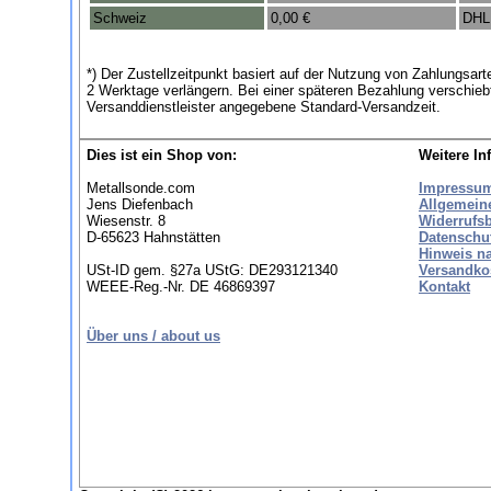
Schweiz
0,00 €
DHL
*) Der Zustellzeitpunkt basiert auf der Nutzung von Zahlungsa
2 Werktage verlängern. Bei einer späteren Bezahlung verschieb
Versanddienstleister angegebene Standard-Versandzeit.
Dies ist ein Shop von:
Weitere In
Metallsonde.com
Impressu
Jens Diefenbach
Allgemein
Wiesenstr. 8
Widerrufs
D-65623 Hahnstätten
Datenschu
Hinweis n
USt-ID gem. §27a UStG: DE293121340
Versandko
WEEE-Reg.-Nr. DE 46869397
Kontakt
Über uns / about us