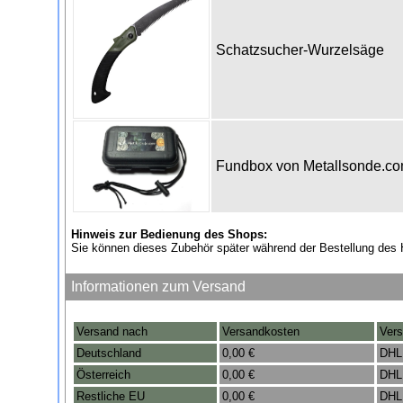
Schatzsucher-Wurzelsäge
Fundbox von Metallsonde.c
Hinweis zur Bedienung des Shops:
Sie können dieses Zubehör später während der Bestellung des 
Informationen zum Versand
Versand nach
Versandkosten
Vers
Deutschland
0,00 €
DHL
Österreich
0,00 €
DHL
Restliche EU
0,00 €
DHL