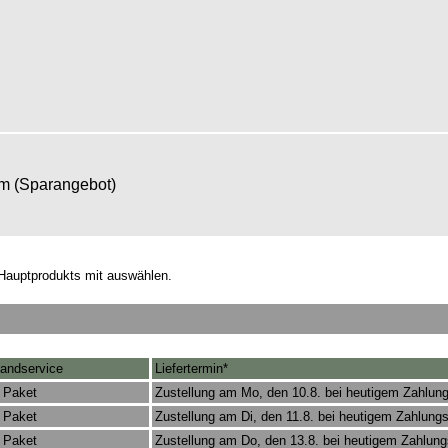
om (Sparangebot)
Hauptprodukts mit auswählen.
andservice
Liefertermin*
 Paket
Zustellung am Mo, den 10.8. bei heutigem Zahlun
 Paket
Zustellung am Di, den 11.8. bei heutigem Zahlung
 Paket
Zustellung am Do, den 13.8. bei heutigem Zahlun