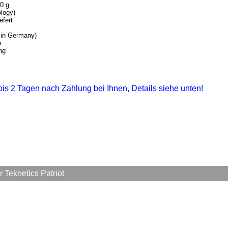
0 g
logy)
efert
 in Germany)
e
ng
1 bis 2 Tagen nach Zahlung bei Ihnen, Details siehe unten!
Teknetics Patriot