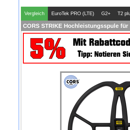
Vergleich
EuroTek PRO (LTE)
G2+
T2 pl
CORS STRIKE Hochleistungsspule für T