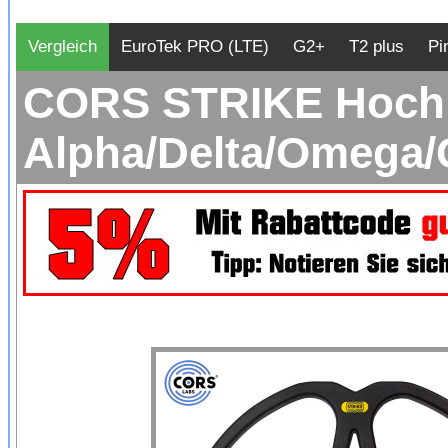
Vergleich
EuroTek PRO (LTE)
G2+
T2 plus
Pi
CORS STRIKE Hochle
Alpha/Delta/Omega/