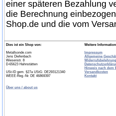
einer späteren Bezahlung ve
die Berechnung einbezogen w
Shop.de und die vom Versan
Dies ist ein Shop von:
Weitere Information
Metallsonde.com
Impressum
Jens Diefenbach
Allgemeine Geschä
Wiesenstr. 8
Widerrufsbelehrung
D-65623 Hahnstätten
Datenschutzerkläru
Hinweis nach dem B
USt-ID gem. §27a UStG: DE293121340
Versandkosten
WEEE-Reg.-Nr. DE 46869397
Kontakt
Über uns / about us