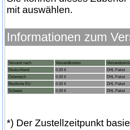
mit auswählen.
Informationen zum Ve
Versand nach
Versandkosten
Versandservi
Deutschland
0,00 €
DHL Paket
Österreich
0,00 €
DHL Paket
Restliche EU
0,00 €
DHL Paket
Schweiz
0,00 €
DHL Paket
*) Der Zustellzeitpunkt bas