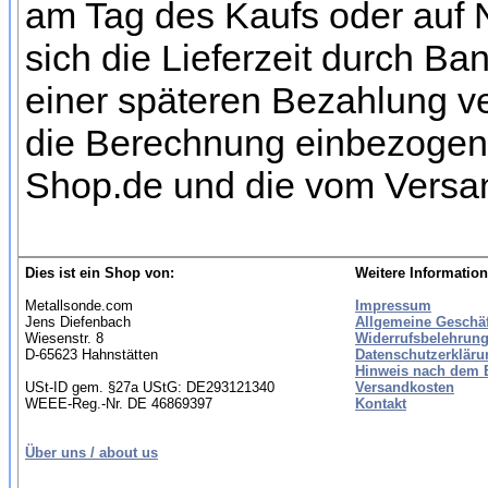
am Tag des Kaufs oder auf
sich die Lieferzeit durch Ba
einer späteren Bezahlung ve
die Berechnung einbezogen w
Shop.de und die vom Versan
Dies ist ein Shop von:
Weitere Information
Metallsonde.com
Impressum
Jens Diefenbach
Allgemeine Geschä
Wiesenstr. 8
Widerrufsbelehrung
D-65623 Hahnstätten
Datenschutzerkläru
Hinweis nach dem B
USt-ID gem. §27a UStG: DE293121340
Versandkosten
WEEE-Reg.-Nr. DE 46869397
Kontakt
Über uns / about us