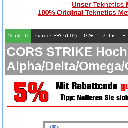
Unser Teknetics M
100% Original Teknetics Met
Vergleich
EuroTek PRO (LTE)
G2+
T2 plus
Pi
CORS STRIKE Hochle
Alpha/Delta/Omega/