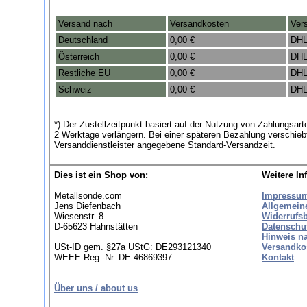
Versand nach
Versandkosten
Ver
Deutschland
0,00 €
DHL
Österreich
0,00 €
DHL
Restliche EU
0,00 €
DHL
Schweiz
0,00 €
DHL
*) Der Zustellzeitpunkt basiert auf der Nutzung von Zahlungsa
2 Werktage verlängern. Bei einer späteren Bezahlung verschieb
Versanddienstleister angegebene Standard-Versandzeit.
Dies ist ein Shop von:
Weitere In
Metallsonde.com
Impressu
Jens Diefenbach
Allgemein
Wiesenstr. 8
Widerrufs
D-65623 Hahnstätten
Datenschu
Hinweis n
USt-ID gem. §27a UStG: DE293121340
Versandko
WEEE-Reg.-Nr. DE 46869397
Kontakt
Über uns / about us