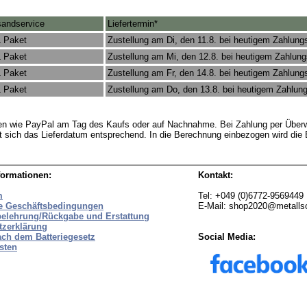
sandservice
Liefertermin*
 Paket
Zustellung am Di, den 11.8. bei heutigem Zahlung
 Paket
Zustellung am Mi, den 12.8. bei heutigem Zahlun
 Paket
Zustellung am Fr, den 14.8. bei heutigem Zahlung
 Paket
Zustellung am Do, den 13.8. bei heutigem Zahlun
rten wie PayPal am Tag des Kaufs oder auf Nachnahme. Bei Zahlung per Überw
t sich das Lieferdatum entsprechend. In die Berechnung einbezogen wird die
formationen:
Kontakt:
m
Tel: +049 (0)6772-9569449
e Geschäftsbedingungen
E-Mail: shop2020@metall
belehrung/Rückgabe und Erstattung
tzerklärung
ach dem Batteriegesetz
Social Media:
sten