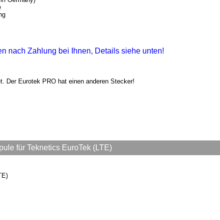
e
ng
gen nach Zahlung bei Ihnen, Details siehe unten!
net. Der Eurotek PRO hat einen anderen Stecker!
e für Teknetics EuroTek (LTE)
TE)