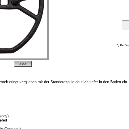
*) Bei V
tek dringt verglichen mit der Standardspule deutlich tiefer in den Boden e
logy)
efert
 in Germany)