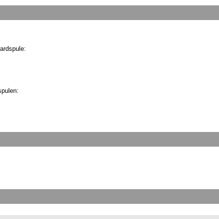
ardspule:
spulen: