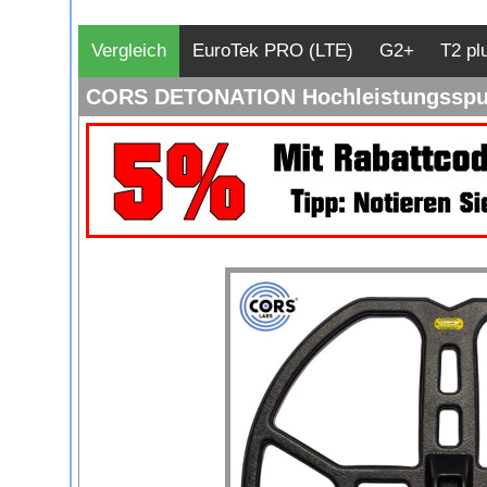
Vergleich
EuroTek PRO (LTE)
G2+
T2 pl
CORS DETONATION Hochleistungsspule