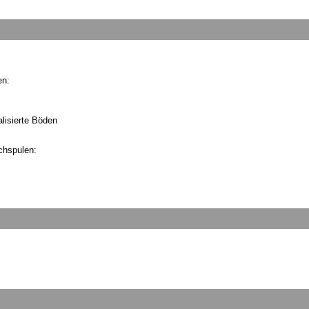
en:
lisierte Böden
chspulen: