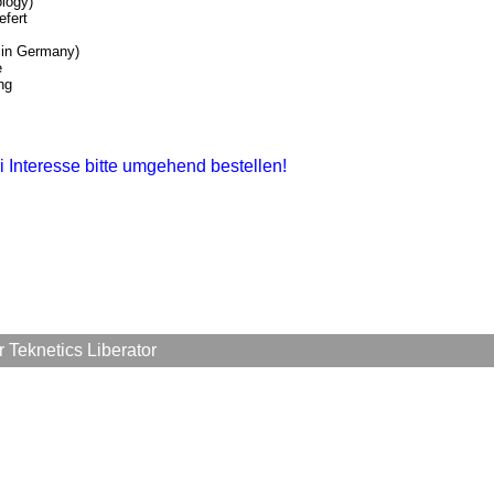
logy)
efert
 in Germany)
e
ng
i Interesse bitte umgehend bestellen!
 Teknetics Liberator