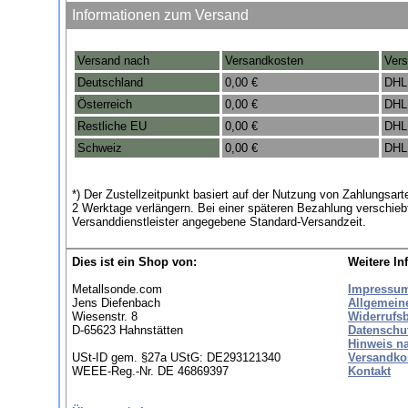
Informationen zum Versand
Versand nach
Versandkosten
Vers
Deutschland
0,00 €
DHL
Österreich
0,00 €
DHL
Restliche EU
0,00 €
DHL
Schweiz
0,00 €
DHL
*) Der Zustellzeitpunkt basiert auf der Nutzung von Zahlungsa
2 Werktage verlängern. Bei einer späteren Bezahlung verschieb
Versanddienstleister angegebene Standard-Versandzeit.
Dies ist ein Shop von:
Weitere In
Metallsonde.com
Impressu
Jens Diefenbach
Allgemein
Wiesenstr. 8
Widerrufs
D-65623 Hahnstätten
Datenschu
Hinweis n
USt-ID gem. §27a UStG: DE293121340
Versandko
WEEE-Reg.-Nr. DE 46869397
Kontakt