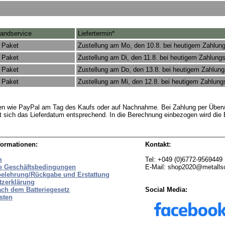
andservice
Liefertermin*
 Paket
Zustellung am Mo, den 10.8. bei heutigem Zahlun
 Paket
Zustellung am Di, den 11.8. bei heutigem Zahlung
 Paket
Zustellung am Do, den 13.8. bei heutigem Zahlun
 Paket
Zustellung am Mi, den 12.8. bei heutigem Zahlun
rten wie PayPal am Tag des Kaufs oder auf Nachnahme. Bei Zahlung per Überw
t sich das Lieferdatum entsprechend. In die Berechnung einbezogen wird die
formationen:
Kontakt:
m
Tel: +049 (0)6772-9569449
e Geschäftsbedingungen
E-Mail: shop2020@metall
belehrung/Rückgabe und Erstattung
tzerklärung
ach dem Batteriegesetz
Social Media:
sten