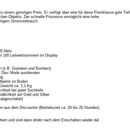
 zu einem günstigen Preis. Er verfügt über eine für diese Preisklasse gute Tie
chen Objekts. Der schnelle Prozessor ermöglicht eine hohe
drigem Stromverbrauch.
TE-Netz
on 100 Leitwertnummern im Display
en (z.B. Granaten und Bomben)
im Disc Mode ausblenden
ng
Objekts im Boden
 Gewicht ca. 1,1 Kg
chkeit bei guter Suchtiefe
dlichkeit auf Gold und Silber
abgeschaltet)
ien aus dem Discounter (Betriebszeit ca. 20 bis 25 Stunden)
hern und sind dann direkt nach dem Einschalten wieder da!