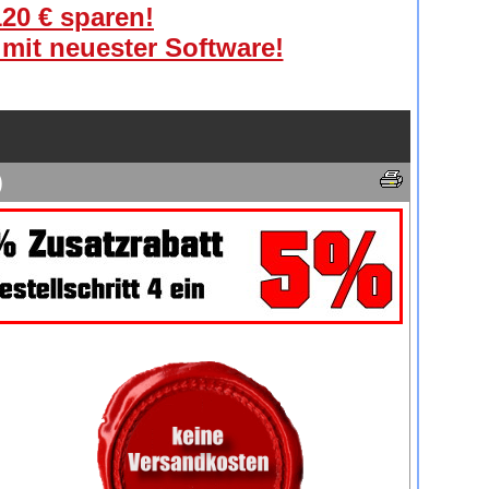
120 € sparen!
 mit neuester Software!
)