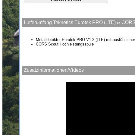
Lieferumfang Teknetics Eurotek PRO (LTE) & CORS 
Metalldetektor Eurotek PRO V1.2 (LTE) mit ausführliche
CORS Scout Hochleistungsspule
Zusatzinformationen/Videos