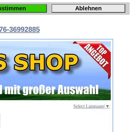
ustimmen
Ablehnen
76-36992885
Select Language
▼