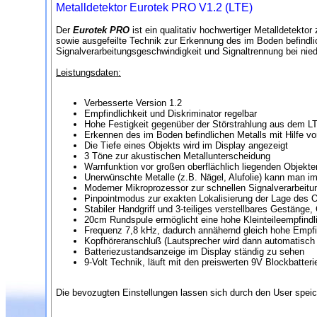
Metalldetektor Eurotek PRO V1.2 (LTE)
Der
Eurotek PRO
ist ein qualitativ hochwertiger Metalldetektor
sowie ausgefeilte Technik zur Erkennung des im Boden befindli
Signalverarbeitungsgeschwindigkeit und Signaltrennung bei nie
Leistungsdaten:
Verbesserte Version 1.2
Empfindlichkeit und Diskriminator regelbar
Hohe Festigkeit gegenüber der Störstrahlung aus dem L
Erkennen des im Boden befindlichen Metalls mit Hilfe v
Die Tiefe eines Objekts wird im Display angezeigt
3 Töne zur akustischen Metallunterscheidung
Warnfunktion vor großen oberflächlich liegenden Objekt
Unerwünschte Metalle (z.B. Nägel, Alufolie) kann man 
Moderner Mikroprozessor zur schnellen Signalverarbeitu
Pinpointmodus zur exakten Lokalisierung der Lage des 
Stabiler Handgriff und 3-teiliges verstellbares Gestänge,
20cm Rundspule ermöglicht eine hohe Kleinteileempfindli
Frequenz 7,8 kHz, dadurch annähernd gleich hohe Empfin
Kopfhöreranschluß (Lautsprecher wird dann automatisch 
Batteriezustandsanzeige im Display ständig zu sehen
9-Volt Technik, läuft mit den preiswerten 9V Blockbatter
Die bevozugten Einstellungen lassen sich durch den User speic