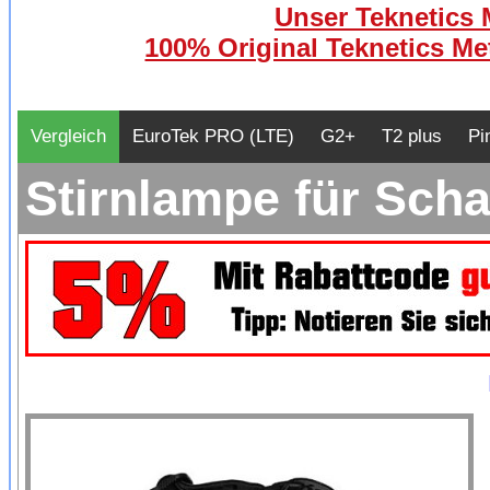
Unser Teknetics M
100% Original Teknetics Met
Vergleich
EuroTek PRO (LTE)
G2+
T2 plus
Pi
Stirnlampe für Sch