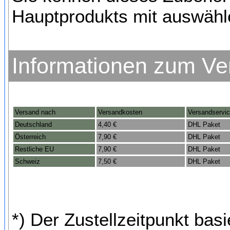
Hauptprodukts mit auswähl
Informationen zum Ve
Versand nach
Versandkosten
Versandservi
Deutschland
4,40 €
DHL Paket
Österreich
7,90 €
DHL Paket
Restliche EU
7,90 €
DHL Paket
Schweiz
7,50 €
DHL Paket
*) Der Zustellzeitpunkt bas