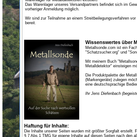
Das Warenlager unseres Versandpartners befindet sich im Gew
vorheriger Anmeldung möglich.
Wir sind zur Teilnahme an einem Streitbeilegungsverfahren vor e
bereit.
Wissenswertes über M
Metallsonde.com ist ein Fac
"Schatzsucher.org" und "Son
Mit meinem Buch "Metallsond
Metalldetektor" einsteigen m
Die Produktpalette der Metal
(Markengeräte) zulegen möcht
eine deutschsprachige Bedien
Ihr Jens Diefenbach (begeist
Haftung für Inhalte:
Die Inhalte unserer Seiten wurden mit größter Sorgfalt erstellt.
§ 7 Abs.1 TMG für eigene Inhalte auf diesen Seiten nach den al