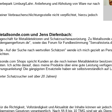
erbepark Limburg/Lahn. Anlieferung und Abholung von Ware nur nach
iner Verbraucherschlichtungsstelle nicht verpflichtet, hierzu jedoch
etallsonde.com und Jens Diefenbach:
hgeschäft für Metalldetektoren und Schatzsucherausrüstung. Zu Metallsonde.
dengaengerforum.de", sowie das Forum für Fundbestimmung "Servahistoria.d
e - Auf der Suche nach wertvollen Schätzen" wende ich mich gezielt an Pers
öchten.
lsonde.com Shops spricht Kunden an die noch keinen Metalldetektor besitzen 
en. Ich achte darauf, dass meine Produkte über eine gute Leistung verfügen
ungsanleitung! Die gängigsten Ersatzteile haben wir selbstverständlich auf L
erter Schatzsucher seit über 20 Jahren)
 Für die Richtigkeit, Vollständigkeit und Aktualität der Inhalte können wir je
lgemeinen Gesetzen verantwortlich. Nach §§ 8 bis 10 TMG sind wir als Dienstea