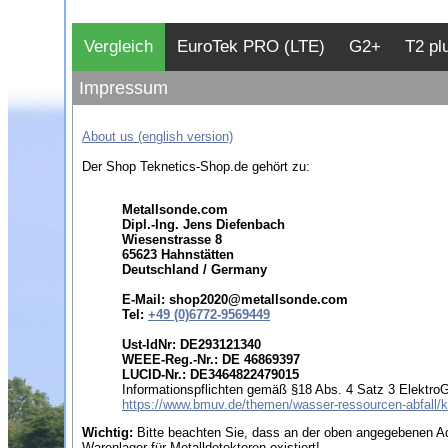
Vergleich
EuroTek PRO (LTE)
G2+
T2 pl
Impressum
About us (english version)
Der Shop Teknetics-Shop.de gehört zu:
Metallsonde.com
Dipl.-Ing. Jens Diefenbach
Wiesenstrasse 8
65623 Hahnstätten
Deutschland / Germany
E-Mail: shop2020@metallsonde.com
Tel:
+49 (0)6772-9569449
Ust-IdNr: DE293121340
WEEE-Reg.-Nr.: DE 46869397
LUCID-Nr.: DE3464822479015
Informationspflichten gemäß §18 Abs. 4 Satz 3 ElektroG
https://www.bmuv.de/themen/wasser-ressourcen-abfall/krei
Wichtig:
Bitte beachten Sie, dass an der oben angegebenen A
Warenlager für Metalldetektoren existiert!