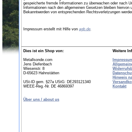
gespeicherte fremde Informationen zu überwachen oder nach Ums
Informationen nach den allgemeinen Gesetzen bleiben hiervon u
Bekanntwerden von entsprechenden Rechtsverletzungen werden 
Impressum erstellt mit Hilfe von
agb.de
.
Dies ist ein Shop von:
Weitere In
Metallsonde.com
Impressu
Jens Diefenbach
Allgemein
Wiesenstr. 8
Widerrufs
D-65623 Hahnstätten
Datenschu
Hinweis n
USt-ID gem. §27a UStG: DE293121340
Versandko
WEEE-Reg.-Nr. DE 46869397
Kontakt
Über uns / about us