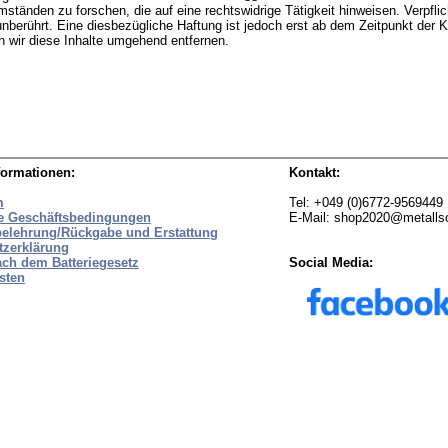
tänden zu forschen, die auf eine rechtswidrige Tätigkeit hinweisen. Verpfli
nberührt. Eine diesbezügliche Haftung ist jedoch erst ab dem Zeitpunkt der K
wir diese Inhalte umgehend entfernen.
formationen:
Kontakt:
m
Tel: +049 (0)6772-9569449
e Geschäftsbedingungen
E-Mail: shop2020@metall
belehrung/Rückgabe und Erstattung
tzerklärung
ach dem Batteriegesetz
Social Media:
sten