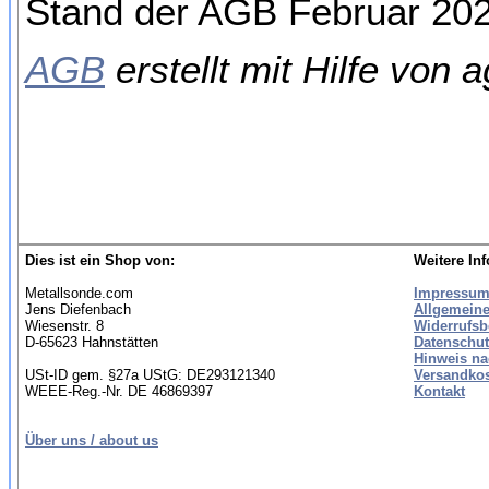
Stand der AGB Februar 20
AGB
erstellt mit Hilfe von 
Dies ist ein Shop von:
Weitere In
Metallsonde.com
Impressu
Jens Diefenbach
Allgemein
Wiesenstr. 8
Widerrufsb
D-65623 Hahnstätten
Datenschut
Hinweis na
USt-ID gem. §27a UStG: DE293121340
Versandko
WEEE-Reg.-Nr. DE 46869397
Kontakt
Über uns / about us