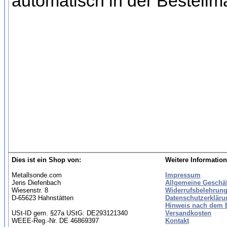
automatisch in der Bestellm
Dies ist ein Shop von:
Weitere Information
Metallsonde.com
Impressum
Jens Diefenbach
Allgemeine Geschä
Wiesenstr. 8
Widerrufsbelehrung
D-65623 Hahnstätten
Datenschutzerkläru
Hinweis nach dem B
USt-ID gem. §27a UStG: DE293121340
Versandkosten
WEEE-Reg.-Nr. DE 46869397
Kontakt