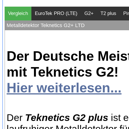
Vergleich
EuroTek PRO (LTE)
G2+
T2 plus
Pi
Metalldetektor Teknetics G2+ LTD
Der Deutsche Meis
mit Teknetics G2!
Hier weiterlesen...
Der
Teknetics G2 plus
ist 
laufruhiger Metalldetektor f