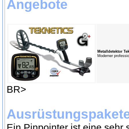
Angebote
Metalldetektor Te
Moderner profession
BR>
Ausrüstungspakete 
Ein Pinpointer ist eine sehr