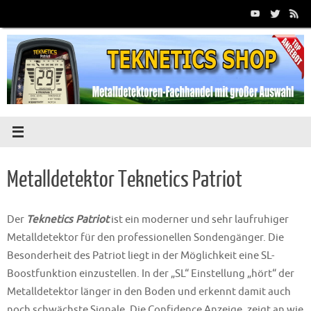
Zum
Inhalt
springen
Metalldetektor Teknetics Patriot
Der
Teknetics Patriot
ist ein moderner und sehr laufruhiger
Metalldetektor für den professionellen Sondengänger. Die
Besonderheit des Patriot liegt in der Möglichkeit eine SL-
Boostfunktion einzustellen. In der „SL“ Einstellung „hört“ der
Metalldetektor länger in den Boden und erkennt damit auch
noch schwächste Signale. Die Confidence Anzeige, zeigt an wie