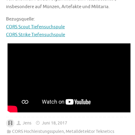
insbesondere auf Münzen, Artefakte und Militaria.
Bezugsquelle:
CORS Scout Tiefensuchspule
CORS Strike Tiefensuchspule
Jens
Juni 18, 2017
CORS Hochleistungsspulen
,
Metalldetektor Teknetics