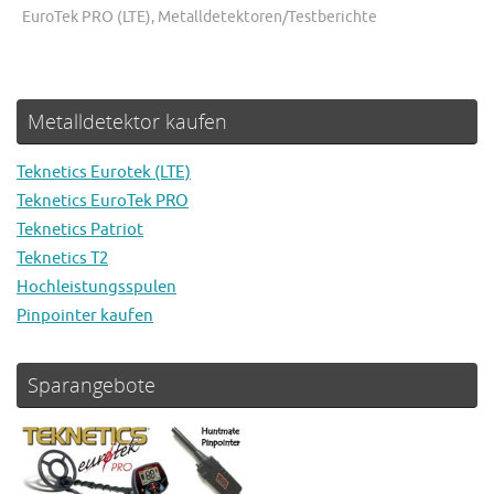
EuroTek PRO (LTE)
,
Metalldetektoren/Testberichte
Metalldetektor kaufen
Teknetics Eurotek (LTE)
Teknetics EuroTek PRO
Teknetics Patriot
Teknetics T2
Hochleistungsspulen
Pinpointer kaufen
Sparangebote