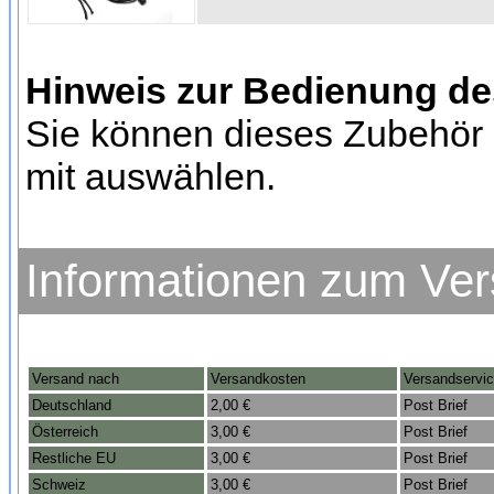
Hinweis zur Bedienung d
Sie können dieses Zubehör 
mit auswählen.
Informationen zum Ve
Versand nach
Versandkosten
Versandservi
Deutschland
2,00 €
Post Brief
Österreich
3,00 €
Post Brief
Restliche EU
3,00 €
Post Brief
Schweiz
3,00 €
Post Brief