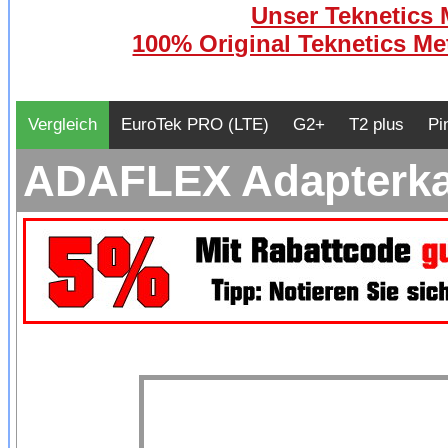
Unser Teknetics M
100% Original Teknetics Met
Vergleich
EuroTek PRO (LTE)
G2+
T2 plus
Pi
ADAFLEX Adapterkab