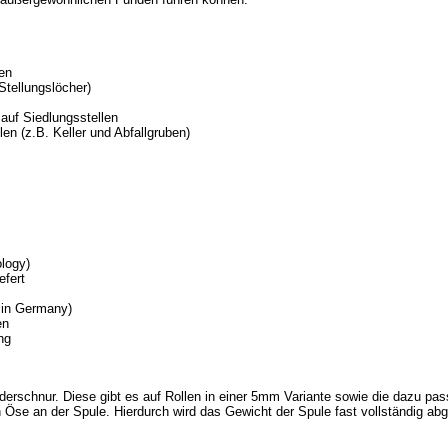
en
Stellungslöcher)
auf Siedlungsstellen
en (z.B. Keller und Abfallgruben)
logy)
efert
 in Germany)
en
ng
derschnur. Diese gibt es auf Rollen in einer 5mm Variante sowie die dazu p
n Öse an der Spule. Hierdurch wird das Gewicht der Spule fast vollständig ab