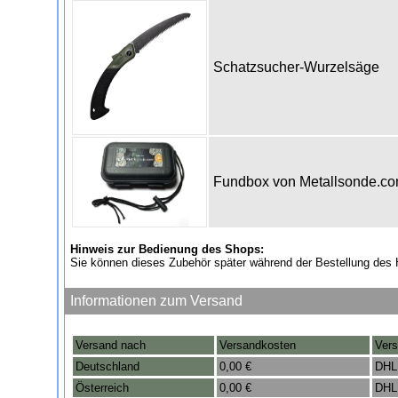
Schatzsucher-Wurzelsäge
Fundbox von Metallsonde.c
Hinweis zur Bedienung des Shops:
Sie können dieses Zubehör später während der Bestellung des 
Informationen zum Versand
Versand nach
Versandkosten
Vers
Deutschland
0,00 €
DHL
Österreich
0,00 €
DHL