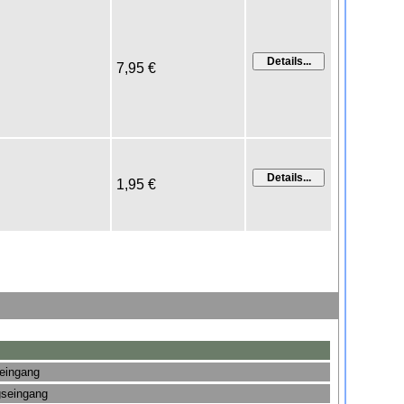
7,95 €
1,95 €
seingang
gseingang