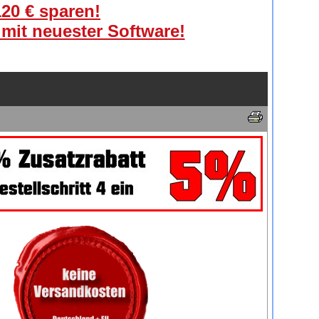
120 € sparen!
 mit neuester Software!