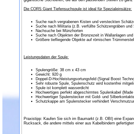
Die CORS Giant Tiefensuchspule ist ideal für Spezialeinsätze:
Suche nach vergrabenen Kisten und versteckten Schätz
Suche nach Militaria (z.B. verfüllte Schützengräben und 
Nachsuche bei Münzhorten
Suche nach Objekten der Bronzezeit in Wallanlagen und 
Größere tiefliegende Objekte auf römischen Trümmerstell
Leistungsdaten der Spule:
Spulengröße: 38 cm x 43 cm
Gewicht: 920 g
Doppel-D-Hochleistungsortungsfeld (Signal Boost Techno
Sehr robuste Spule, Spulenschutz wird kostenfrei mitgeli
Spule ist komplett wasserdicht
Hochwertiges perfekt abgeschirmtes Spulenkabel (Made
Hochwertiger Spulenstecker mit Gold- und Silberkontakt
Schutzkappe am Spulenstecker verhindert Verschmutzu
Praxistipp: Kaufen Sie sich im Baumarkt (z.B. OBI) eine Expan
Rucksack, die andere mittels einer aus Kabelbindern gefertigte