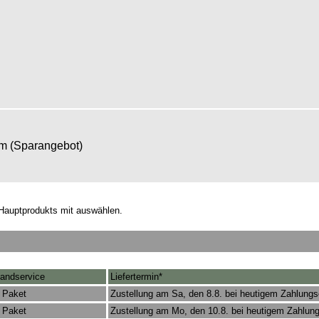
om (Sparangebot)
Hauptprodukts mit auswählen.
andservice
Liefertermin*
 Paket
Zustellung am Sa, den 8.8. bei heutigem Zahlung
 Paket
Zustellung am Mo, den 10.8. bei heutigem Zahlun