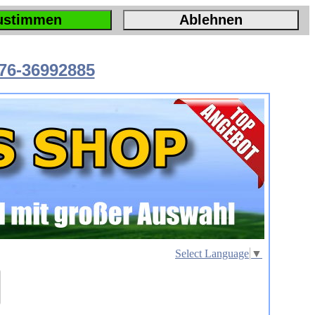
ustimmen
Ablehnen
76-36992885
Select Language
▼