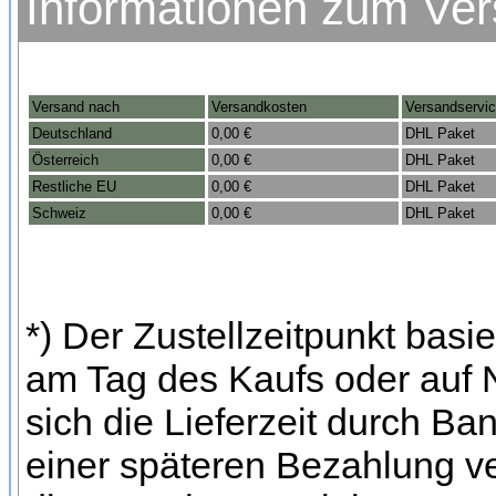
Informationen zum Ve
Versand nach
Versandkosten
Versandservi
Deutschland
0,00 €
DHL Paket
Österreich
0,00 €
DHL Paket
Restliche EU
0,00 €
DHL Paket
Schweiz
0,00 €
DHL Paket
*) Der Zustellzeitpunkt bas
am Tag des Kaufs oder auf
sich die Lieferzeit durch Ba
einer späteren Bezahlung ve