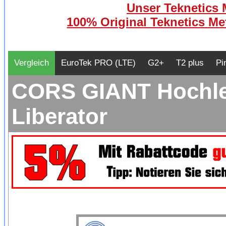
Unser Teknetics M
100% Original Teknetics Met
Vergleich
EuroTek PRO (LTE)
G2+
T2 plus
Pi
CORS GIANT Hochlei
Liberator