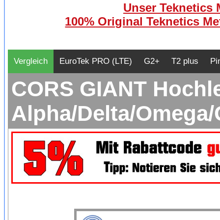
Unser Teknetics M
100% Original Teknetics Met
Vergleich
EuroTek PRO (LTE)
G2+
T2 plus
Pi
CORS GIANT Hochlei
Alpha/Delta/Omega/