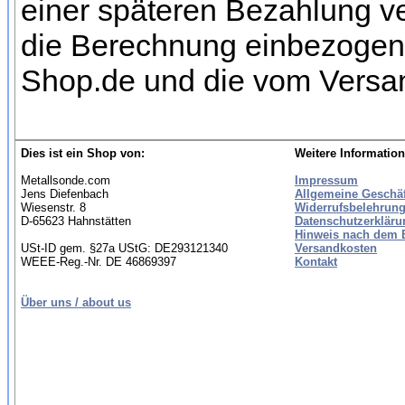
einer späteren Bezahlung ve
die Berechnung einbezogen w
Shop.de und die vom Versan
Dies ist ein Shop von:
Weitere Information
Metallsonde.com
Impressum
Jens Diefenbach
Allgemeine Geschä
Wiesenstr. 8
Widerrufsbelehrung
D-65623 Hahnstätten
Datenschutzerkläru
Hinweis nach dem B
USt-ID gem. §27a UStG: DE293121340
Versandkosten
WEEE-Reg.-Nr. DE 46869397
Kontakt
Über uns / about us