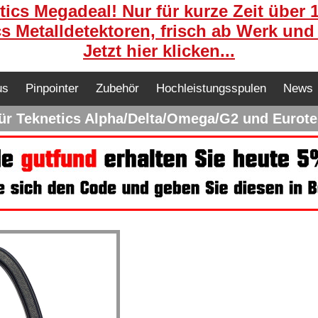
ics Megadeal! Nur für kurze Zeit über 
s Metalldetektoren, frisch ab Werk und
Jetzt hier klicken...
us
Pinpointer
Zubehör
Hochleistungsspulen
News
r Teknetics Alpha/Delta/Omega/G2 und Eurote