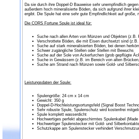
Da sie durch ihre Doppel-D Bauweise sehr unempfindlich gegen 
außerdem hoch mineralisierte Böden, da sich aufgrund ihrer kl
ergibt. Die Spule hat eine sehr gute Empfindlichkeit auf große,
Die CORS Fortune Spule ist ideal für:
Suche nach allen Arten von Münzen und Objekten (z.B. 
Verschrottete Böden, die mit Eisen durchsetzt sind (z.B
Suche auf stark mineralisierten Böden, bei denen herk
Schwer zugängliche Stellen oder Stellen mit Bewuchs
Suche auf der Sole von Ackerfurchen (grob gepflügte Äc
Suche in Gewässern (z.B. im Bereich von alten Brücken
Suche am Strand nach Münzen sowie Gold- und Silber
Leistungsdaten der Spule:
Spulengröße: 24 cm x 14 cm
Gewicht: 350 g
Doppel-D-Hochleistungsortungsfeld (Signal Boost Techno
Sehr robuste Spule, Spulenschutz wird kostenfrei mitgeli
Spule komplett wasserdicht
Hochwertiges perfekt abgeschirmtes Spulenkabel (Made
Hochwertiger Spulenstecker mit Gold- und Silberkontakt
Schutzkappe am Spulenstecker verhindert Verschmutzu