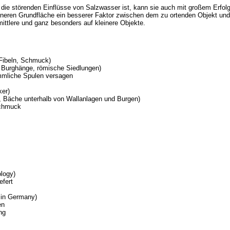
die störenden Einflüsse von Salzwasser ist, kann sie auch mit großem Erfol
eineren Grundfläche ein besserer Faktor zwischen dem zu ortenden Objekt un
 mittlere und ganz besonders auf kleinere Objekte.
Fibeln, Schmuck)
. Burghänge, römische Siedlungen)
ömmliche Spulen versagen
ker)
, Bäche unterhalb von Wallanlagen und Burgen)
schmuck
logy)
efert
 in Germany)
en
ng