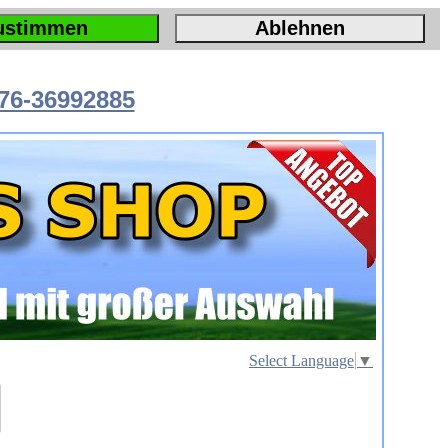
ustimmen
Ablehnen
76-36992885
Select Language
▼