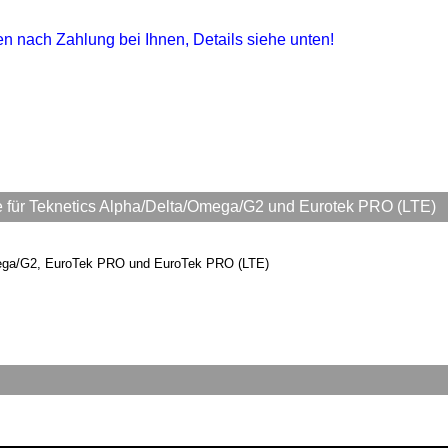
gen nach Zahlung bei Ihnen, Details siehe unten!
ür Teknetics Alpha/Delta/Omega/G2 und Eurotek PRO (LTE)
mega/G2, EuroTek PRO und EuroTek PRO (LTE)