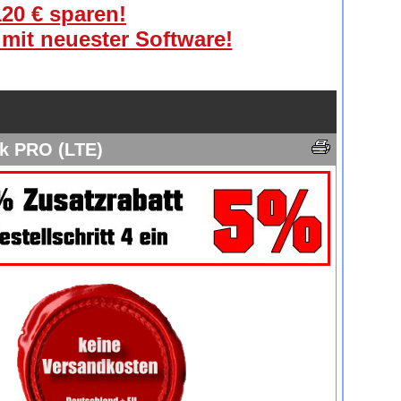
120 € sparen!
 mit neuester Software!
k PRO (LTE)