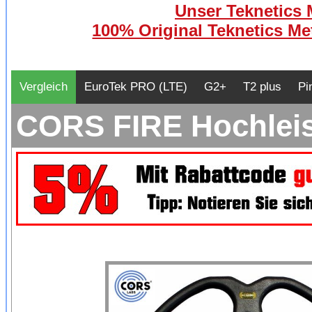
Unser Teknetics M
100% Original Teknetics Met
Vergleich
EuroTek PRO (LTE)
G2+
T2 plus
Pi
CORS FIRE Hochleis