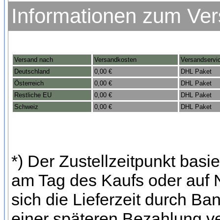
Informationen zum Ve
Versand nach
Versandkosten
Versandservi
Deutschland
0,00 €
DHL Paket
Österreich
0,00 €
DHL Paket
Restliche EU
0,00 €
DHL Paket
Schweiz
0,00 €
DHL Paket
*) Der Zustellzeitpunkt bas
am Tag des Kaufs oder auf
sich die Lieferzeit durch Ba
einer späteren Bezahlung ve