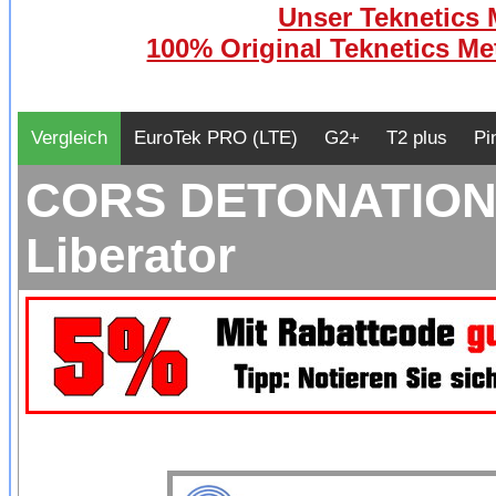
Unser Teknetics M
100% Original Teknetics Met
Vergleich
EuroTek PRO (LTE)
G2+
T2 plus
Pi
CORS DETONATION H
Liberator