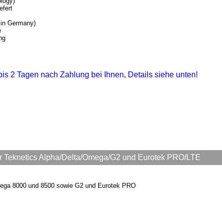
logy)
efert
 in Germany)
e
ng
1 bis 2 Tagen nach Zahlung bei Ihnen, Details siehe unten!
ür Teknetics Alpha/Delta/Omega/G2 und Eurotek PRO/LTE
Omega 8000 und 8500 sowie G2 und Eurotek PRO