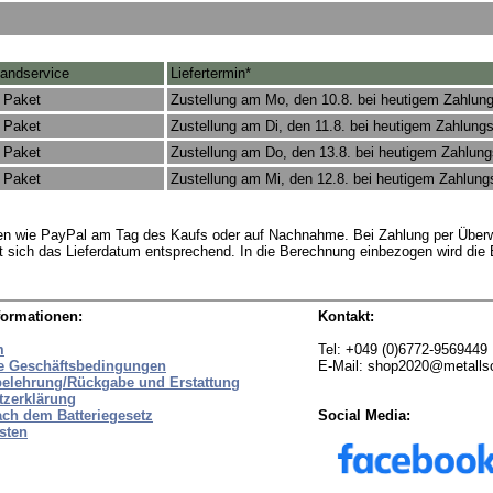
andservice
Liefertermin*
 Paket
Zustellung am Mo, den 10.8. bei heutigem Zahlun
 Paket
Zustellung am Di, den 11.8. bei heutigem Zahlung
 Paket
Zustellung am Do, den 13.8. bei heutigem Zahlun
 Paket
Zustellung am Mi, den 12.8. bei heutigem Zahlun
rten wie PayPal am Tag des Kaufs oder auf Nachnahme. Bei Zahlung per Überw
t sich das Lieferdatum entsprechend. In die Berechnung einbezogen wird die
formationen:
Kontakt:
m
Tel: +049 (0)6772-9569449
e Geschäftsbedingungen
E-Mail: shop2020@metall
belehrung/Rückgabe und Erstattung
tzerklärung
ach dem Batteriegesetz
Social Media:
sten