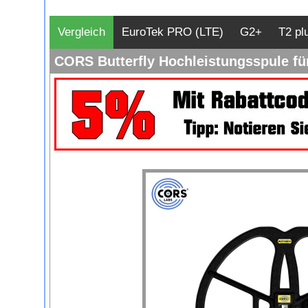
Vergleich
EuroTek PRO (LTE)
G2+
T2 pl
CORS Butterfly Hochleistungsspule f