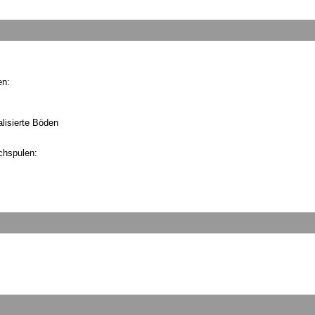
en:
lisierte Böden
chspulen: