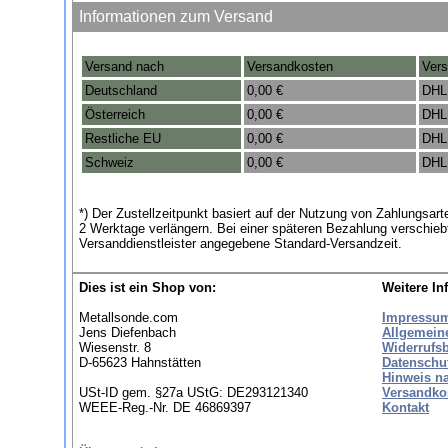
Informationen zum Versand
Versand nach
Versandkosten
Vers
Deutschland
0,00 €
DHL
Österreich
0,00 €
DHL
Restliche EU
0,00 €
DHL
Schweiz
0,00 €
DHL
*) Der Zustellzeitpunkt basiert auf der Nutzung von Zahlungsa
2 Werktage verlängern. Bei einer späteren Bezahlung verschieb
Versanddienstleister angegebene Standard-Versandzeit.
Dies ist ein Shop von:
Weitere In
Metallsonde.com
Impressu
Jens Diefenbach
Allgemein
Wiesenstr. 8
Widerrufs
D-65623 Hahnstätten
Datenschu
Hinweis n
USt-ID gem. §27a UStG: DE293121340
Versandko
WEEE-Reg.-Nr. DE 46869397
Kontakt