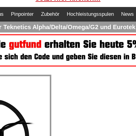
us
Pinpointer
Zubehör
Hochleistungsspulen
News
ür Teknetics Alpha/Delta/Omega/G2 und Eurote