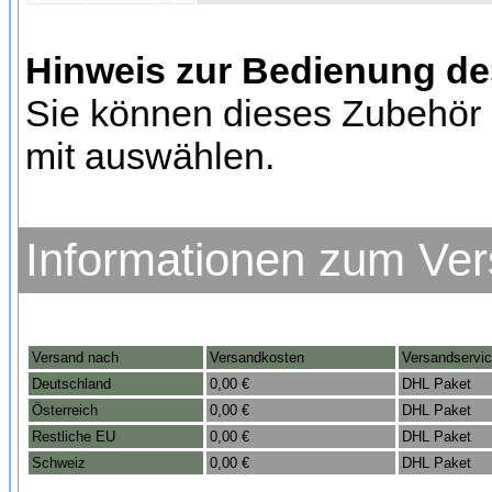
Hinweis zur Bedienung d
Sie können dieses Zubehör 
mit auswählen.
Informationen zum Ve
Versand nach
Versandkosten
Versandservi
Deutschland
0,00 €
DHL Paket
Österreich
0,00 €
DHL Paket
Restliche EU
0,00 €
DHL Paket
Schweiz
0,00 €
DHL Paket