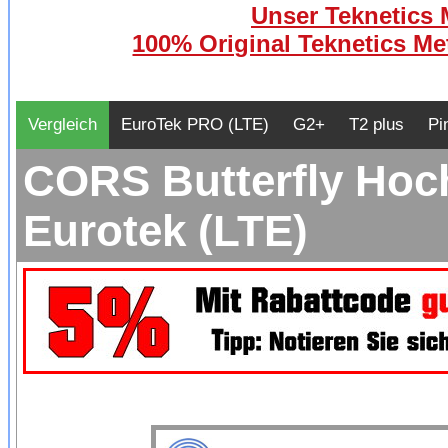
Unser Teknetics M
100% Original Teknetics Met
Vergleich
EuroTek PRO (LTE)
G2+
T2 plus
Pi
CORS Butterfly Hoch
Eurotek (LTE)