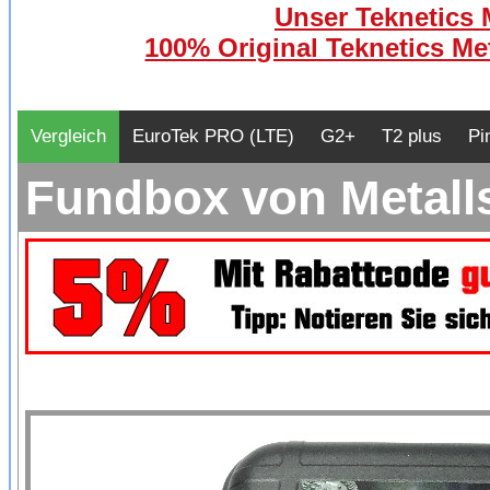
Unser Teknetics M
100% Original Teknetics Met
Vergleich
EuroTek PRO (LTE)
G2+
T2 plus
Pi
Fundbox von Metall