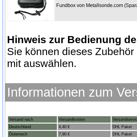
Fundbox von Metallsonde.com (Spa
Hinweis zur Bedienung d
Sie können dieses Zubehör 
mit auswählen.
Informationen zum Ve
Versand nach
Versandkosten
Versandservi
Deutschland
4,40 €
DHL Paket
Österreich
7,90 €
DHL Paket