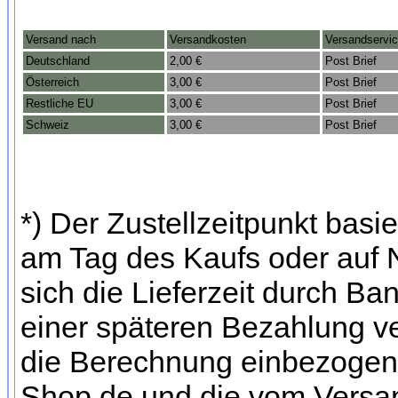
Versand nach
Versandkosten
Versandservi
Deutschland
2,00 €
Post Brief
Österreich
3,00 €
Post Brief
Restliche EU
3,00 €
Post Brief
Schweiz
3,00 €
Post Brief
*) Der Zustellzeitpunkt bas
am Tag des Kaufs oder auf
sich die Lieferzeit durch Ba
einer späteren Bezahlung ve
die Berechnung einbezogen w
Shop.de und die vom Versan