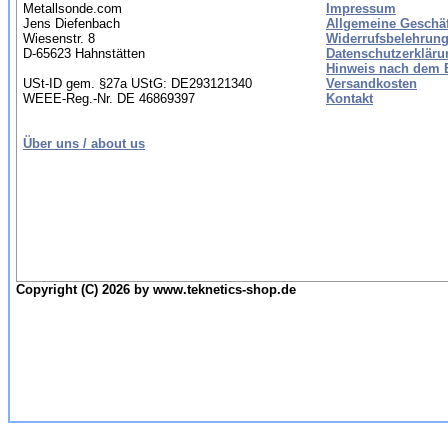
Metallsonde.com
Impressum
Jens Diefenbach
Allgemeine Geschä
Wiesenstr. 8
Widerrufsbelehrung
D-65623 Hahnstätten
Datenschutzerkläru
Hinweis nach dem B
USt-ID gem. §27a UStG: DE293121340
Versandkosten
WEEE-Reg.-Nr. DE 46869397
Kontakt
Über uns / about us
Copyright (C) 2026 by www.teknetics-shop.de