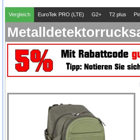
Vergleich
EuroTek PRO (LTE)
G2+
T2 plus
Pi
Metalldetektorruck