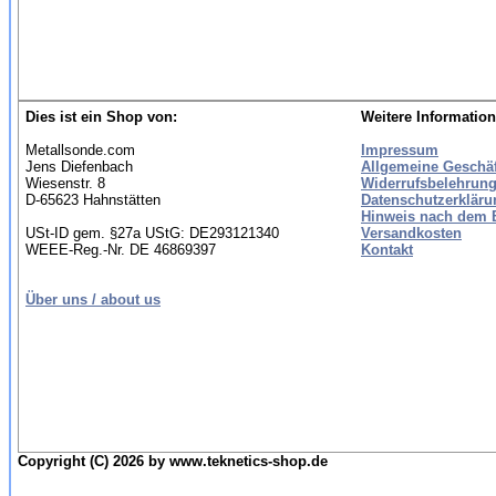
Dies ist ein Shop von:
Weitere Information
Metallsonde.com
Impressum
Jens Diefenbach
Allgemeine Geschä
Wiesenstr. 8
Widerrufsbelehrung
D-65623 Hahnstätten
Datenschutzerkläru
Hinweis nach dem B
USt-ID gem. §27a UStG: DE293121340
Versandkosten
WEEE-Reg.-Nr. DE 46869397
Kontakt
Über uns / about us
Copyright (C) 2026 by www.teknetics-shop.de