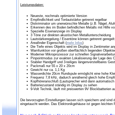
Leistungsdaten:
Neueste, nochmals optimierte Version
Empfindlichkeit und Tonlautstärke getrennt regelbar
Diskriminator um unerwünschte Metalle (z.B. Nägel, Aluf
Erkennen des im Boden befindlichen Metalls mit Hilfe v
Spezielle Eisenanzeige im Display
3 Töne zur direkten akustischen Metallunterscheidung
Lautstärkeregelung / Eisentöne können getrennt geregelt
Areafinder Eigenschaft (
mehr Infos
)
Die Tiefe eines Objekts wird im Display in Zentimeter an
Warnfunktion vor großen oberflächlich liegenden Objekt
Moderner Mikroprozessor zur schnellen Signalverarbeitu
Pinpointmodus zur exakten Lokalisierung der Lage des 
Stabiler Handgriff und 3-teiliges längenverstellbares Ges
Packmaß nur 55 x 20 x 20cm
Gewicht nur ca. 1,1 Kg
Wasserdichte 20cm Rundspule ermöglicht eine hohe Kleint
Frequenz 7,8 kHz, dadurch annähernd gleich hohe Empfin
Kopfhöreranschluß (Lautsprecher wird dann automatisch 
Batteriezustand ständig im Display zu sehen
9-Volt Technik, läuft mit preiswerten 9V Blockbatterien 
Die bevorzugten Einstellungen lassen sich speichern und sind d
eingetaucht werden. Das Elektronikgehäuse ist gegen leichten 