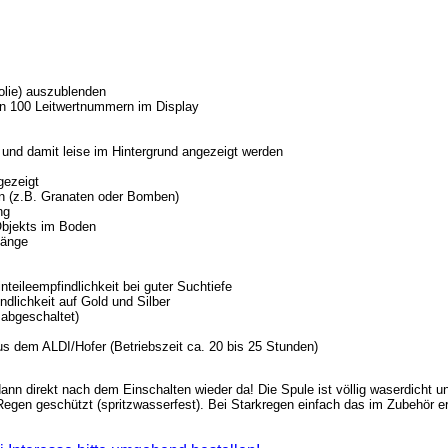
olie) auszublenden
on 100 Leitwertnummern im Display
 und damit leise im Hintergrund angezeigt werden
gezeigt
en (z.B. Granaten oder Bomben)
ng
Objekts im Boden
tänge
eileempfindlichkeit bei guter Suchtiefe
dlichkeit auf Gold und Silber
abgeschaltet)
aus dem ALDI/Hofer (Betriebszeit ca. 20 bis 25 Stunden)
ann direkt nach dem Einschalten wieder da! Die Spule ist völlig waserdicht 
Regen geschützt (spritzwasserfest). Bei Starkregen einfach das im Zubehör e