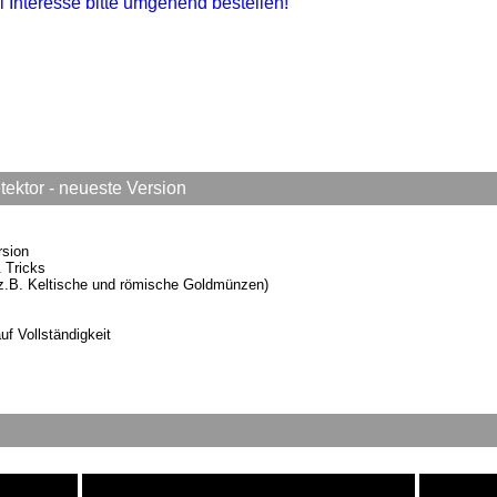
i Interesse bitte umgehend bestellen!
ektor - neueste Version
rsion
 Tricks
(z.B. Keltische und römische Goldmünzen)
uf Vollständigkeit