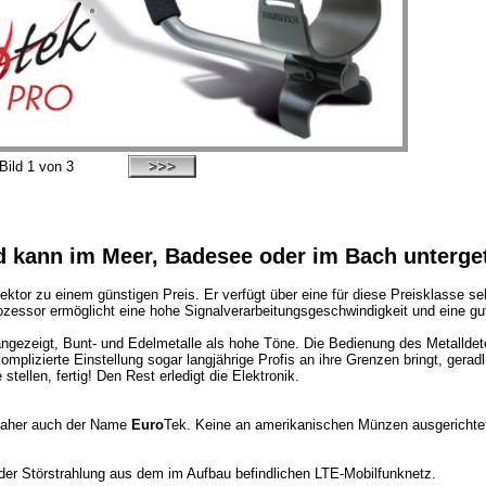
Bild
1
von 3
nd kann im Meer, Badesee oder im Bach unterge
etektor zu einem günstigen Preis. Er verfügt über eine für diese Preisklasse se
zessor ermöglicht eine hohe Signalverarbeitungsgeschwindigkeit und eine gu
n angezeigt, Bunt- und Edelmetalle als hohe Töne. Die Bedienung des Metalldete
plizierte Einstellung sogar langjährige Profis an ihre Grenzen bringt, geradl
tellen, fertig! Den Rest erledigt die Elektronik.
 daher auch der Name
Euro
Tek. Keine an amerikanischen Münzen ausgerichtete
der Störstrahlung aus dem im Aufbau befindlichen LTE-Mobilfunknetz.