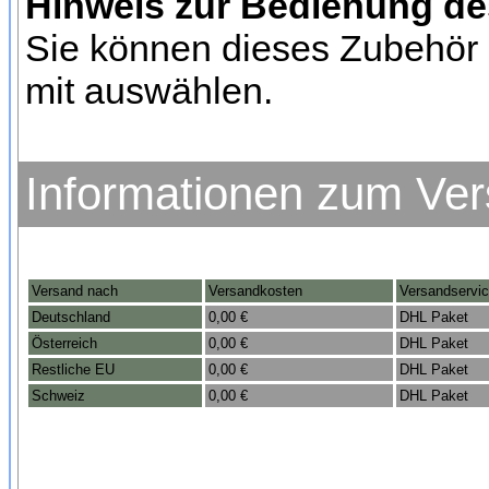
Hinweis zur Bedienung d
Sie können dieses Zubehör 
mit auswählen.
Informationen zum Ve
Versand nach
Versandkosten
Versandservi
Deutschland
0,00 €
DHL Paket
Österreich
0,00 €
DHL Paket
Restliche EU
0,00 €
DHL Paket
Schweiz
0,00 €
DHL Paket