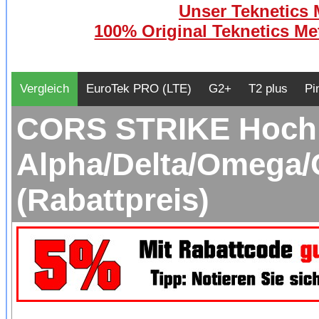
Unser Teknetics M
100% Original Teknetics Met
Vergleich
EuroTek PRO (LTE)
G2+
T2 plus
Pi
CORS STRIKE Hochle
Alpha/Delta/Omega/
(Rabattpreis)